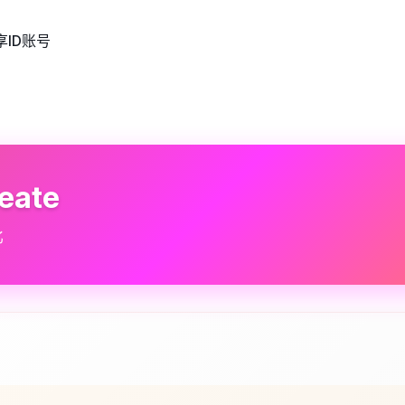
享ID账号
eate
比